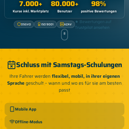
7.000
+
80.000
+
98
%
Kurse inkl. Marktplatz
Benutzer
positive Bewertungen
★ Bewertungen auf
DSGVO
ISO 9001
AZAV
Trustpilot ansehen
Schluss mit Samstags-Schulungen
Ihre Fahrer werden
flexibel, mobil, in ihrer eigenen
Sprache
geschult – wann und wo es für sie am besten
passt
Mobile App
Offline-Modus