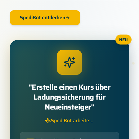
SpediBot entdecken
NEU
"
Erstelle einen Kurs über
Ladungssicherung für
Neueinsteiger
"
SpediBot arbeitet...