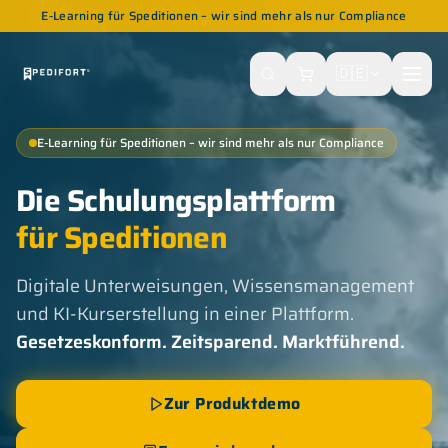
E-Learning für Speditionen – wir sind mehr als nur Compliance
🇩🇪
E-Learning für Speditionen – wir sind mehr als nur Compliance
Die Schulungsplattform
für Speditionen
Digitale Unterweisungen, Wissensmanagement
und KI-Kurserstellung in einer Plattform.
Gesetzeskonform. Zeitsparend. Marktführend.
Zur Produktdemo