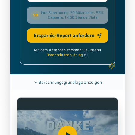
Ihre Berechnung: 50 Mitarbeiter, 68%
50
Ersparnis, 1.400 Stunden/Jahr
Ersparnis-Report anfordern
Mit dem Absenden stimmen Sie unserer
Datenschutzerklärung
zu.
Berechnungsgrundlage anzeigen