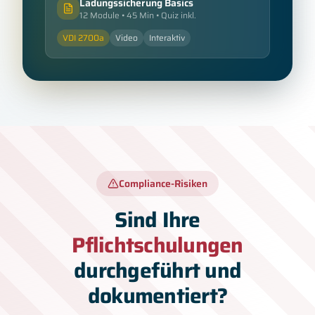
Ladungssicherung Basics
12 Module • 45 Min • Quiz inkl.
VDI 2700a
Video
Interaktiv
Compliance-Risiken
Sind Ihre
Pflichtschulungen
durchgeführt und
dokumentiert?