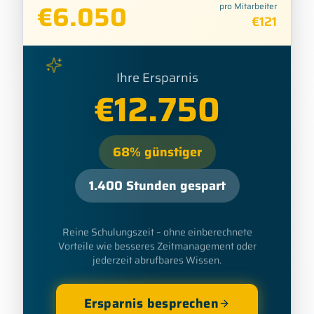
€
6.050
pro Mitarbeiter
€
121
Ihre Ersparnis
€
12.750
68
%
günstiger
1.400
Stunden gespart
Reine Schulungszeit – ohne einberechnete
Vorteile wie besseres Zeitmanagement oder
jederzeit abrufbares Wissen.
Ersparnis besprechen