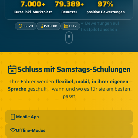
7.000
+
80.000
+
98
%
Kurse inkl. Marktplatz
Benutzer
positive Bewertungen
★ Bewertungen auf
DSGVO
ISO 9001
AZAV
Trustpilot ansehen
Schluss mit Samstags-Schulungen
Ihre Fahrer werden
flexibel, mobil, in ihrer eigenen
Sprache
geschult – wann und wo es für sie am besten
passt
Mobile App
Offline-Modus