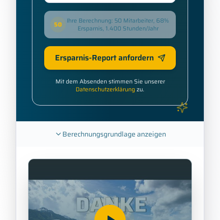
Ihre Berechnung: 50 Mitarbeiter, 68%
50
Ersparnis, 1.400 Stunden/Jahr
Ersparnis-Report anfordern
Mit dem Absenden stimmen Sie unserer
Datenschutzerklärung
zu.
Berechnungsgrundlage anzeigen