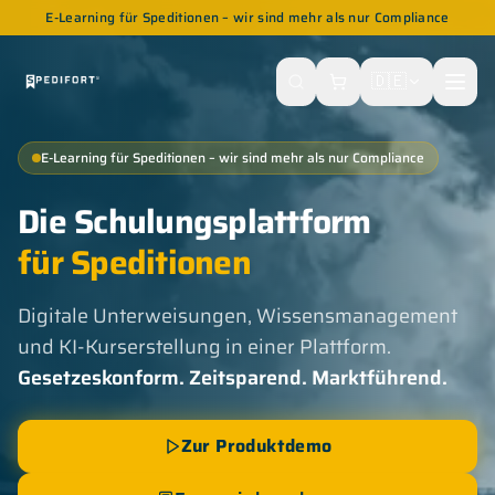
E-Learning für Speditionen – wir sind mehr als nur Compliance
🇩🇪
E-Learning für Speditionen – wir sind mehr als nur Compliance
Die Schulungsplattform
für Speditionen
Digitale Unterweisungen, Wissensmanagement
und KI-Kurserstellung in einer Plattform.
Gesetzeskonform. Zeitsparend. Marktführend.
Zur Produktdemo