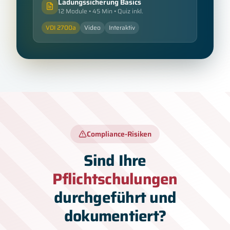
Ladungssicherung Basics
12 Module • 45 Min • Quiz inkl.
VDI 2700a
Video
Interaktiv
Compliance-Risiken
Sind Ihre
Pflichtschulungen
durchgeführt und
dokumentiert?