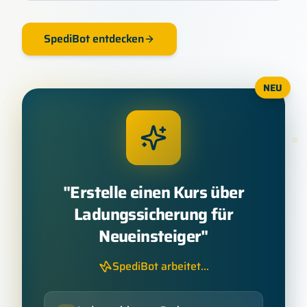
SpediBot entdecken
NEU
"
Erstelle einen Kurs über
Ladungssicherung für
Neueinsteiger
"
SpediBot arbeitet...