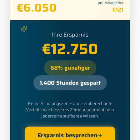
€
6.050
pro Mitarbeiter
€
121
Ihre Ersparnis
€
12.750
68
%
günstiger
1.400
Stunden gespart
Reine Schulungszeit – ohne einberechnete
Vorteile wie besseres Zeitmanagement oder
jederzeit abrufbares Wissen.
Ersparnis besprechen