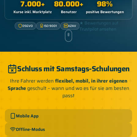
7.000
+
80.000
+
98
%
Kurse inkl. Marktplatz
Benutzer
positive Bewertungen
★ Bewertungen auf
DSGVO
ISO 9001
AZAV
Trustpilot ansehen
Schluss mit Samstags-Schulungen
Ihre Fahrer werden
flexibel, mobil, in ihrer eigenen
Sprache
geschult – wann und wo es für sie am besten
passt
Mobile App
Offline-Modus