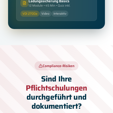
Ladungssicherung Basics
12 Module • 45 Min • Quiz inkl.
VDI 2700a
Video
Interaktiv
Compliance-Risiken
Sind Ihre
Pflichtschulungen
durchgeführt und
dokumentiert?