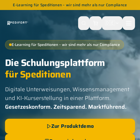
E-Learning für Speditionen – wir sind mehr als nur Compliance
🇩🇪
E-Learning für Speditionen – wir sind mehr als nur Compliance
Die Schulungsplattform
für Speditionen
Digitale Unterweisungen, Wissensmanagement
und KI-Kurserstellung in einer Plattform.
Gesetzeskonform. Zeitsparend. Marktführend.
Zur Produktdemo