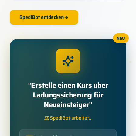
SpediBot entdecken
NEU
"
Erstelle einen Kurs über
Ladungssicherung für
Neueinsteiger
"
SpediBot arbeitet...