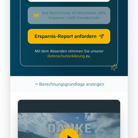
Ihre Berechnung: 50 Mitarbeiter, 68%
50
Ersparnis, 1.400 Stunden/Jahr
Ersparnis-Report anfordern
Mit dem Absenden stimmen Sie unserer
Datenschutzerklärung
zu.
Berechnungsgrundlage anzeigen