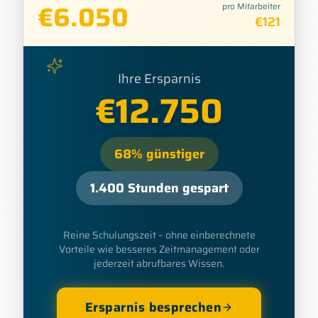
€
6.050
pro Mitarbeiter
€
121
Ihre Ersparnis
€
12.750
68
%
günstiger
1.400
Stunden gespart
Reine Schulungszeit – ohne einberechnete
Vorteile wie besseres Zeitmanagement oder
jederzeit abrufbares Wissen.
Ersparnis besprechen