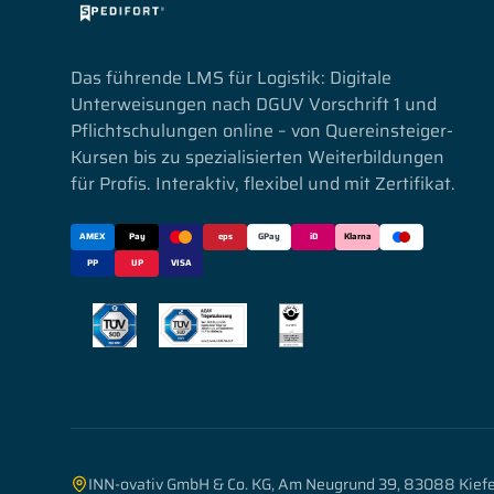
Das führende LMS für Logistik: Digitale
Unterweisungen nach DGUV Vorschrift 1 und
Pflichtschulungen online – von Quereinsteiger-
Kursen bis zu spezialisierten Weiterbildungen
für Profis. Interaktiv, flexibel und mit Zertifikat.
AMEX
Pay
eps
GPay
iD
Klarna
PP
UP
VISA
INN-ovativ GmbH & Co. KG, Am Neugrund 39, 83088 Kiefe