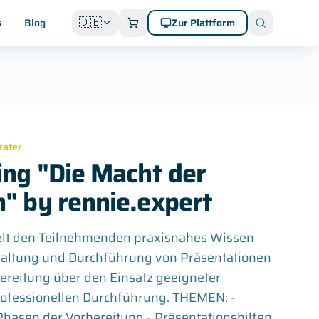
🇩🇪
s
Blog
Zur Plattform
rater
ing "Die Macht der
" by rennie.expert
telt den Teilnehmenden praxisnahes Wissen
staltung und Durchführung von Präsentationen
bereitung über den Einsatz geeigneter
 professionellen Durchführung. THEMEN: -
Phasen der Vorbereitung - Präsentationshilfen