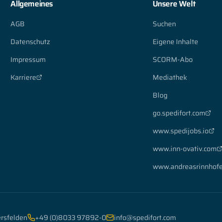
Allgemeines
Unsere Welt
AGB
Suchen
Datenschutz
Eigene Inhalte
Impressum
SCORM-Abo
Karriere
Mediathek
Blog
go.spedifort.com
www.spedijobs.io
www.inn-ovativ.com
www.andreasrinnhofe
rsfelden
+49 (0)8033 97892-0
info@spedifort.com