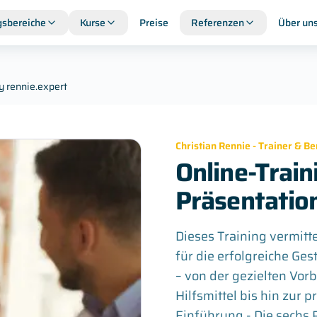
sbereiche
Kurse
Preise
Referenzen
Über un
y rennie.expert
Christian Rennie - Trainer & Be
Online-Train
Präsentation
Dieses Training vermit
für die erfolgreiche Ge
– von der gezielten Vor
Hilfsmittel bis hin zur
Einführung - Die sechs 